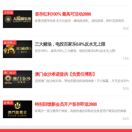
省建材集团党委召开警示教育大
会
分类：
新闻中心
作者：
来源：
发布时间：
2024-06-25 11:20
访问量：
【概要描述】
省建材集团党委召开警示教育大
会
【概要描述】
分类：
新闻中心
作者：