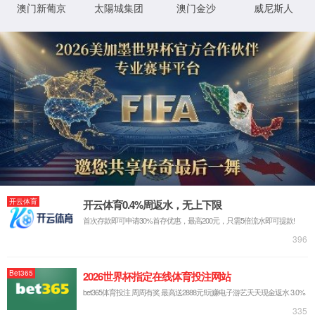
新闻中心
党群工作
社会责任
投资者关系
企业文化
人力资源
招标信息
联系我们
首页
/
新闻中心
/
省建材集团党委召开警示教育大会
新闻中心
资讯分类

