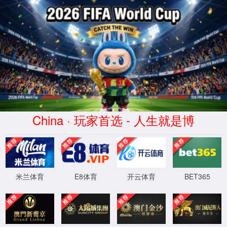
邮箱登录
| 客服热线：0791-88160975
搜索
首页
拉奥足球官网入口
新闻中心
党群工作
社会责任
投资者关系
企业文化
人力资源
招标信息
联系我们

首页
拉奥足球官网入口